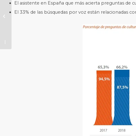
El asistente en España que más acierta preguntas de cu
tendencias
marcarán
El 33% de las búsquedas por voz están relacionadas con
el futuro
del
trabajo?
[Ponencia]