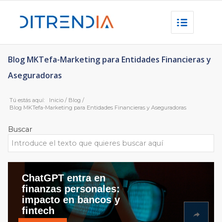
Blog MKTefa-Marketing para Entidades Financieras y
Aseguradoras
Tú estás aquí:
Inicio
/
Blog
/
Blog MKTefa-Marketing para Entidades Financieras y Aseguradoras
Buscar
ChatGPT entra en
finanzas personales:
impacto en bancos y
fintech