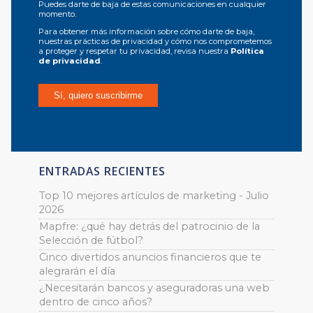
Puedes darte de baja de estas comunicaciones en cualquier
momento.
Para obtener más información sobre cómo darte de baja,
nuestras prácticas de privacidad y cómo nos comprometemos
a proteger y respetar tu privacidad, revisa nuestra
Política
de privacidad
.
ENTRADAS RECIENTES
Top 10 mejores artículos de marketing - Julio
2026
Mapfre: ¿qué hay detrás del patrocinio de la
Selección de fútbol?
Cinco divertidos anuncios financieros que te
alegrarán el día
¿Necesitarán bancos y aseguradoras una web
dentro de cinco años?