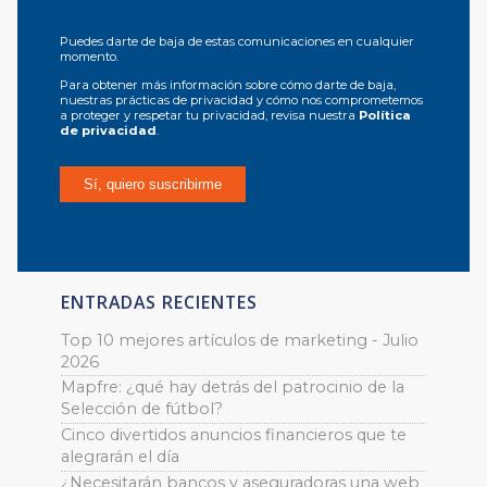
Puedes darte de baja de estas comunicaciones en cualquier
momento.
Para obtener más información sobre cómo darte de baja,
nuestras prácticas de privacidad y cómo nos comprometemos
a proteger y respetar tu privacidad, revisa nuestra
Política
de privacidad
.
ENTRADAS RECIENTES
Top 10 mejores artículos de marketing - Julio
2026
Mapfre: ¿qué hay detrás del patrocinio de la
Selección de fútbol?
Cinco divertidos anuncios financieros que te
alegrarán el día
¿Necesitarán bancos y aseguradoras una web