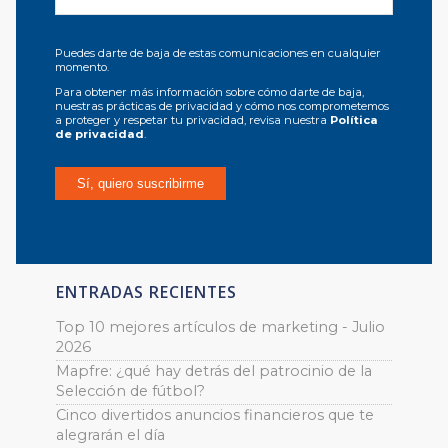
Puedes darte de baja de estas comunicaciones en cualquier
momento.
Para obtener más información sobre cómo darte de baja,
nuestras prácticas de privacidad y cómo nos comprometemos
a proteger y respetar tu privacidad, revisa nuestra
Política
de privacidad
.
ENTRADAS RECIENTES
Top 10 mejores artículos de marketing - Julio
2026
Mapfre: ¿qué hay detrás del patrocinio de la
Selección de fútbol?
Cinco divertidos anuncios financieros que te
alegrarán el día