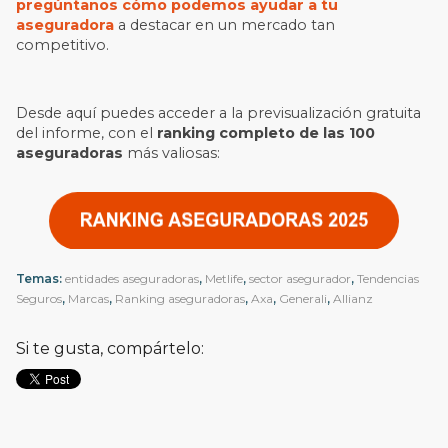
pregúntanos cómo podemos ayudar a tu
aseguradora
a destacar en un mercado tan
competitivo.
Desde aquí puedes acceder a la previsualización gratuita
del informe, con el
ranking completo de las 100
aseguradoras
más valiosas:
Temas:
entidades aseguradoras
,
Metlife
,
sector asegurador
,
Tendencias
Seguros
,
Marcas
,
Ranking aseguradoras
,
Axa
,
Generali
,
Allianz
Si te gusta, compártelo: