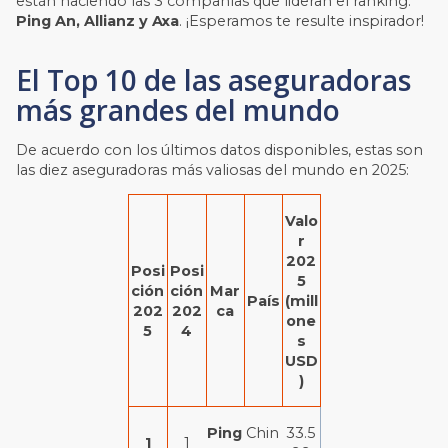
están haciendo las 3 compañías que lideran el ranking:
Ping An, Allianz y Axa
. ¡Esperamos te resulte inspirador!
El Top 10 de las aseguradoras
más grandes del mundo
De acuerdo con los últimos datos disponibles, estas son
las diez aseguradoras más valiosas del mundo en 2025:
Valo
r
202
Posi
Posi
5
ción
ción
Mar
País
(mill
202
202
ca
one
5
4
s
USD
)
Ping
Chin
33.5
1
1