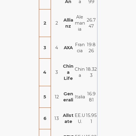
An
a
99
Ale
Allia
26.7
2
2
man
nz
47
ia
Fran
19.8
3
4
AXA
cia
26
Chin
Chin
18.32
4
3
a
a
3
Life
Gen
16.9
5
12
Italia
erali
81
Allst
EE.U
15.95
6
13
ate
U.
1