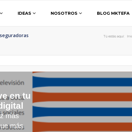
IDEAS
NOSOTROS
BLOG MKTEFA
Aseguradoras
Tú estás aquí:
Ini
ve en tu
igital
vez más
 que más