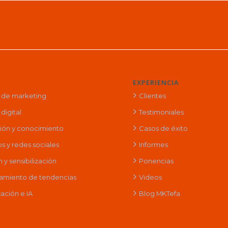
EXPERIENCIA
a de marketing
Clientes
digital
Testimoniales
ción y conocimiento
Casos de éxito
s y redes sociales
Informes
y sensibilización
Ponencias
amiento de tendencias
Videos
ación e IA
Blog MKTefa