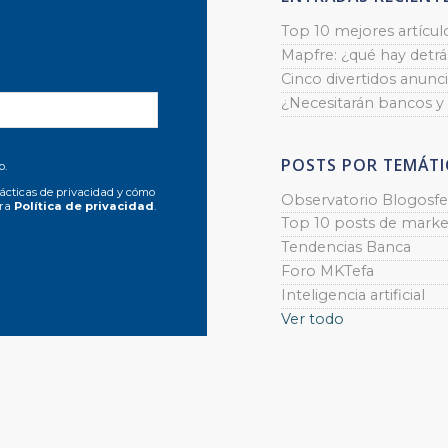
Top 10 mejores artícul
Mapfre: ¿qué hay detrás
Cinco divertidos anunci
¿Necesitarán bancos y
POSTS POR TEMÁTI
o.
ácticas de privacidad y cómo
Observatorio Blogosfe
tra
Política de privacidad
.
Top 10 posts de marke
Tendencias Banca
Foro MKTefa
Inteligencia artificial
Ver todo