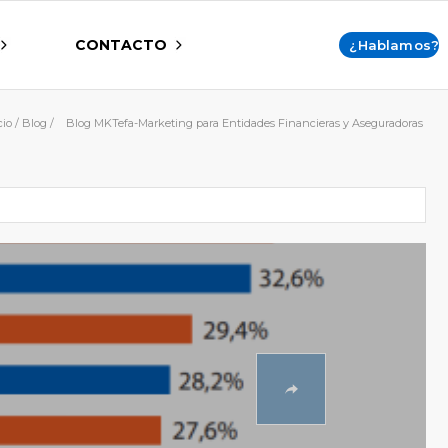
CONTACTO
¿Hablamos?
cio
/
Blog
/
Blog MKTefa-Marketing para Entidades Financieras y Aseguradoras