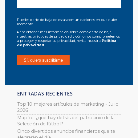
Puedes darte de baja de estas comunicaciones en cualquier
momento.
Para obtener más información sobre cómo darte de baja,
nuestras prácticas de privacidad y cómo nos comprometemos
a proteger y respetar tu privacidad, revisa nuestra
Política
de privacidad
.
ENTRADAS RECIENTES
Top 10 mejores artículos de marketing - Julio
2026
Mapfre: ¿qué hay detrás del patrocinio de la
Selección de fútbol?
Cinco divertidos anuncios financieros que te
alegrarán el día