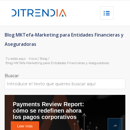
Blog MKTefa-Marketing para Entidades Financieras y
Aseguradoras
Tú estás aquí:
Inicio
/
Blog
/
Blog MKTefa-Marketing para Entidades Financieras y Aseguradoras
Buscar
Payments Review Report:
cómo se redefinen ahora
los pagos corporativos
Leer más