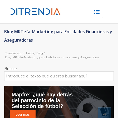
Blog MKTefa-Marketing para Entidades Financieras y
Aseguradoras
Tú estás aquí:
Inicio
/
Blog
/
Blog MKTefa-Marketing para Entidades Financieras y Aseguradoras
Buscar
Mapfre: ¿qué hay detrás
del patrocinio de la
Selección de fútbol?
Leer más