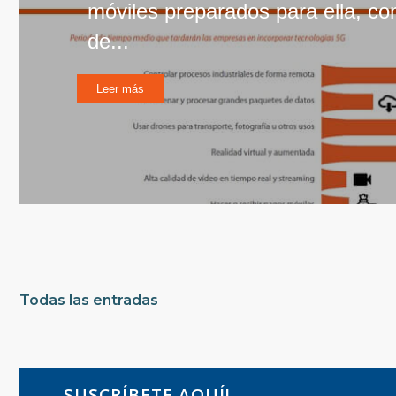
móviles preparados para ella, co
de...
Leer más
Todas las entradas
SUSCRÍBETE AQUÍ!