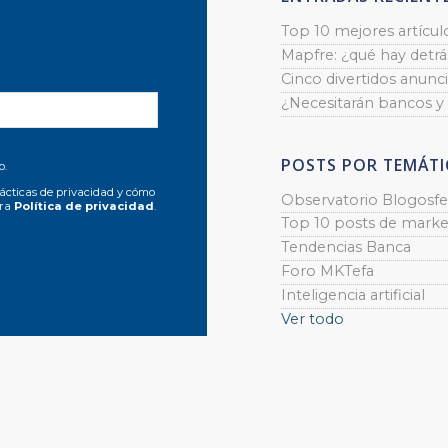
Top 10 mejores artícul
Mapfre: ¿qué hay detrás
Cinco divertidos anunci
¿Necesitarán bancos y
POSTS POR TEMÁTI
o.
ácticas de privacidad y cómo
Observatorio Blogosfe
tra
Política de privacidad
.
Top 10 posts de marke
Tendencias Banca
Foro MKTefa
Inteligencia artificial
Ver todo