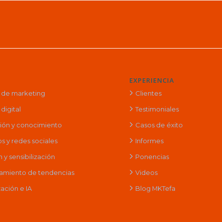
EXPERIENCIA
a de marketing
Clientes
digital
Testimoniales
ción y conocimiento
Casos de éxito
s y redes sociales
Informes
y sensibilización
Ponencias
amiento de tendencias
Videos
ación e IA
Blog MKTefa