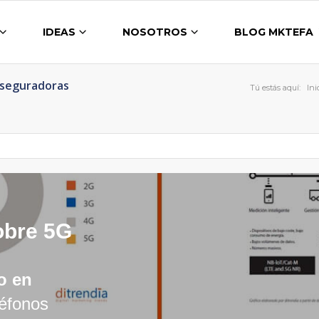
IDEAS
NOSOTROS
BLOG MKTEFA
Aseguradoras
Tú estás aquí:
Ini
obre 5G
o en
léfonos