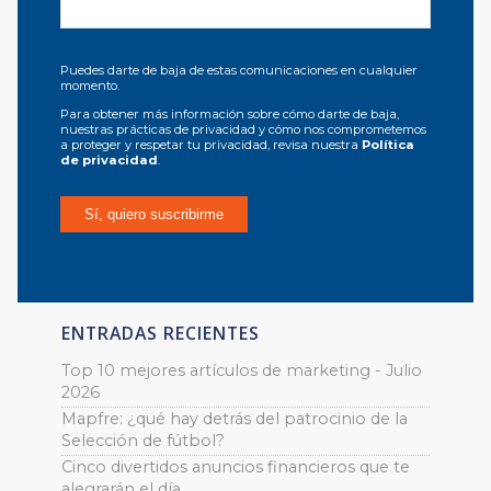
Puedes darte de baja de estas comunicaciones en cualquier
momento.
Para obtener más información sobre cómo darte de baja,
nuestras prácticas de privacidad y cómo nos comprometemos
a proteger y respetar tu privacidad, revisa nuestra
Política
de privacidad
.
ENTRADAS RECIENTES
Top 10 mejores artículos de marketing - Julio
2026
Mapfre: ¿qué hay detrás del patrocinio de la
Selección de fútbol?
Cinco divertidos anuncios financieros que te
alegrarán el día