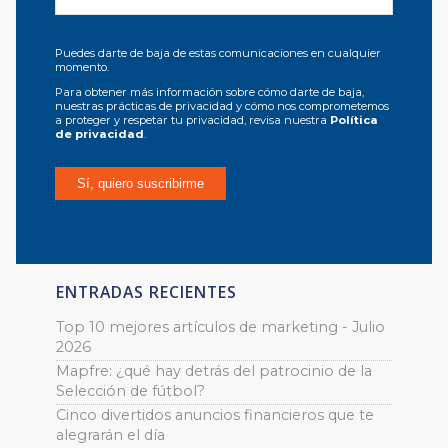
Puedes darte de baja de estas comunicaciones en cualquier
momento.
Para obtener más información sobre cómo darte de baja,
nuestras prácticas de privacidad y cómo nos comprometemos
a proteger y respetar tu privacidad, revisa nuestra
Política
de privacidad
.
ENTRADAS RECIENTES
Top 10 mejores artículos de marketing - Julio
2026
Mapfre: ¿qué hay detrás del patrocinio de la
Selección de fútbol?
Cinco divertidos anuncios financieros que te
alegrarán el día