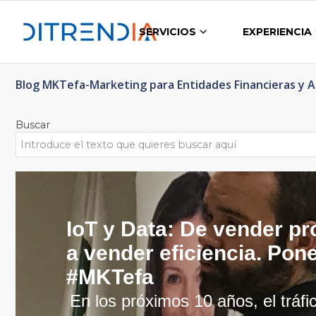
SERVICIOS
EXPERIENCIA
Blog MKTefa-Marketing para Entidades Financieras y 
Buscar
IoT y Data: De vender p
a vender eficiencia. Pon
#MKTefa
En los próximos 10 años, el tráfi