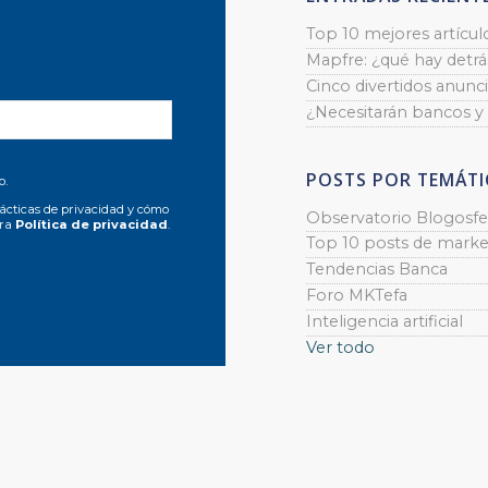
Top 10 mejores artícul
Mapfre: ¿qué hay detrás
Cinco divertidos anunci
¿Necesitarán bancos y
POSTS POR TEMÁTI
o.
ácticas de privacidad y cómo
Observatorio Blogosfe
tra
Política de privacidad
.
Top 10 posts de marke
Tendencias Banca
Foro MKTefa
Inteligencia artificial
Ver todo