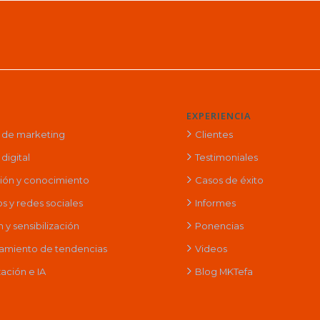
EXPERIENCIA
a de marketing
Clientes
digital
Testimoniales
ción y conocimiento
Casos de éxito
s y redes sociales
Informes
y sensibilización
Ponencias
amiento de tendencias
Videos
ación e IA
Blog MKTefa