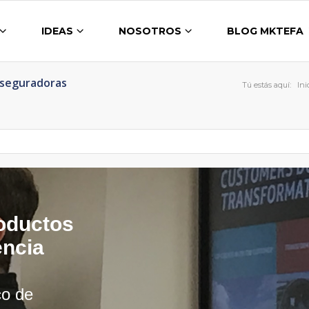
IDEAS
NOSOTROS
BLOG MKTEFA
Aseguradoras
Tú estás aquí:
Ini
roductos
encia
co de