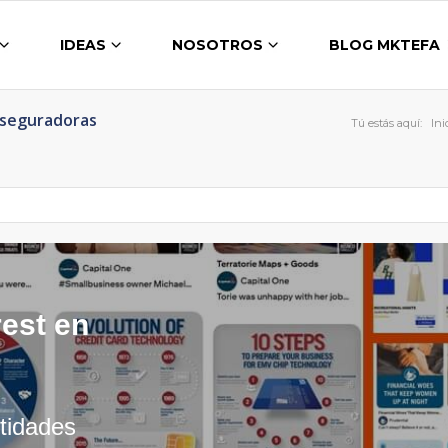
IDEAS
NOSOTROS
BLOG MKTEFA
Aseguradoras
Tú estás aquí:
Ini
rest en
tidades