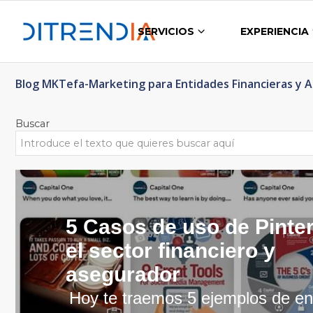
SERVICIOS
EXPERIENCIA
Blog MKTefa-Marketing para Entidades Financieras y 
Buscar
5 Casos de uso de Pinte
el sector financiero y
asegurador
Hoy te traemos 5 ejemplos de en