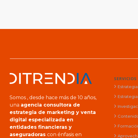
SERVICIOS
Estrategi
Estrategia 
Somos , desde hace más de 10 años,
una
agencia consultora de
Investiga
estrategia de marketing y venta
Contenido
digital especializada en
Formación 
entidades financieras y
aseguradoras
con énfasis en
Aprovech