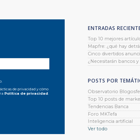
ENTRADAS RECIENT
Top 10 mejores artícul
Mapfre: ¿qué hay detrás
Cinco divertidos anunci
¿Necesitarán bancos y
POSTS POR TEMÁTI
o.
ácticas de privacidad y cómo
Observatorio Blogosfe
tra
Política de privacidad
.
Top 10 posts de marke
Tendencias Banca
Foro MKTefa
Inteligencia artificial
Ver todo