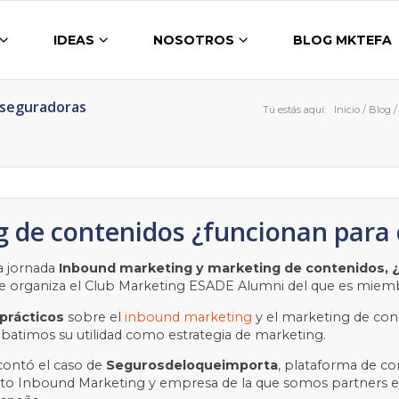
IDEAS
NOSOTROS
BLOG MKTEFA
Aseguradoras
Tú estás aquí:
Inicio
/
Blog
/
 de contenidos ¿funcionan para 
a jornada
Inbound marketing y marketing de contenidos, ¿d
e organiza el
Club Marketing ESADE Alumni
del que es miemb
 prácticos
sobre el
inbound marketing
y el marketing de co
ebatimos su utilidad como estrategia de marketing.
 contó el caso de
Segurosdeloqueimporta
, plataforma de co
to Inbound Marketing y empresa de la que somos partners en