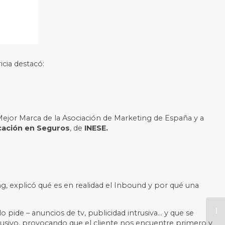
ricia destacó:
 Mejor Marca de la Asociación de Marketing de España y a
cación en Seguros
, de
INESE.
, explicó qué es en realidad el Inbound y por qué una
ide – anuncios de tv, publicidad intrusiva... y que se
trusivo, provocando que el cliente nos encuentre primero y