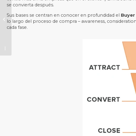
o cómo
se convierta después.
alinear
Sus bases se centran en conocer en profundidad el
Buyer
Marketing
lo largo del proceso de compra – awareness, consideration
y Ventas
cada fase.
con
inbound
marketing