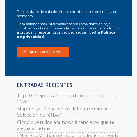
Puedes darte de baja de estas comunicaciones en cualquier
momento.
Para obtener más información sobre cómo darte de baja,
nuestras prácticas de privacidad y cómo nos comprometemos
a proteger y respetar tu privacidad, revisa nuestra
Política
de privacidad
.
ENTRADAS RECIENTES
Top 10 mejores artículos de marketing - Julio
2026
Mapfre: ¿qué hay detrás del patrocinio de la
Selección de fútbol?
Cinco divertidos anuncios financieros que te
alegrarán el día
¿Necesitarán bancos y aseguradoras una web