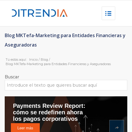
Blog MKTefa-Marketing para Entidades Financieras y
Aseguradoras
Tú estás aquí:
Inicio
/
Blog
/
Blog MKTefa-Marketing para Entidades Financieras y Aseguradoras
Buscar
Payments Review Report:
cómo se redefinen ahora
los pagos corporativos
Leer más