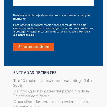
Puedes darte de baja de estas comunicaciones en cualquier
momento.
Para obtener más información sobre cómo darte de baja,
nuestras prácticas de privacidad y cómo nos comprometemos
a proteger y respetar tu privacidad, revisa nuestra
Política
de privacidad
.
ENTRADAS RECIENTES
Top 10 mejores artículos de marketing - Julio
2026
Mapfre: ¿qué hay detrás del patrocinio de la
Selección de fútbol?
Cinco divertidos anuncios financieros que te
alegrarán el día