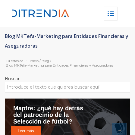
Blog MKTefa-Marketing para Entidades Financieras y
Aseguradoras
Tú estás aquí:
Inicio
/
Blog
/
Blog MKTefa-Marketing para Entidades Financieras y Aseguradoras
Buscar
Mapfre: ¿qué hay detrás
del patrocinio de la
Selección de fútbol?
Leer más