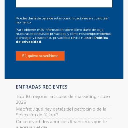
Puedes darte de baja de estas comunicaciones en cualquier
momento.
Para obtener más información sobre cómo darte de baja,
nuestras prácticas de privacidad y cómo nos comprometemos
a proteger y respetar tu privacidad, revisa nuestra
Política
de privacidad
.
ENTRADAS RECIENTES
Top 10 mejores artículos de marketing - Julio
2026
Mapfre: ¿qué hay detrás del patrocinio de la
Selección de fútbol?
Cinco divertidos anuncios financieros que te
alegrarán el día