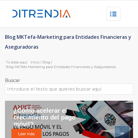
Blog MKTefa-Marketing para Entidades Financieras y
Aseguradoras
Tú estás aquí:
Inicio
/
Blog
/
Blog MKTefa-Marketing para Entidades Financieras y Aseguradoras
Buscar
¿Cómo acelerar el
crecimiento del pago
móvil?
Leer más