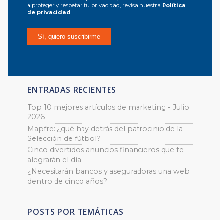
a proteger y respetar tu privacidad, revisa nuestra
Política
de privacidad
.
ENTRADAS RECIENTES
Top 10 mejores artículos de marketing - Julio
2026
Mapfre: ¿qué hay detrás del patrocinio de la
Selección de fútbol?
Cinco divertidos anuncios financieros que te
alegrarán el día
¿Necesitarán bancos y aseguradoras una web
dentro de cinco años?
POSTS POR TEMÁTICAS