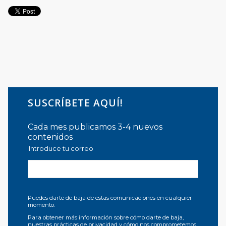
SUSCRÍBETE AQUÍ!
Cada mes publicamos 3-4 nuevos
contenidos
Introduce tu correo
Puedes darte de baja de estas comunicaciones en cualquier
momento.
Para obtener más información sobre cómo darte de baja,
nuestras prácticas de privacidad y cómo nos comprometemos