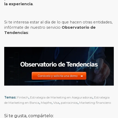
la experiencia
.
Si te interesa estar al día de lo que hacen otras entidades,
infórmate de nuestro servicio
Observatorio de
Tendencias
:
Temas:
Fintech
,
Estrategia de Marketing en Aseguradoras
,
Estrategia
de Marketing en Banca
,
Mapfre
,
Visa
,
patrocinios
,
Marketing financiero
Si te gusta, compártelo: