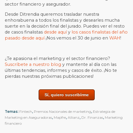
sector financiero y asegurador.
Desde Ditrendia queremos trasladar nuestra
enhorabuena a todos los finalistas y desearles mucha
suerte en la decisión final del jurado. Puedes ver el resto
de casos finalistas
desde aquí
y
los casos finalistas del año
pasado desde aquí
¡Nos vemos el 30 de junio en
WAH
!
¿Te apasiona el marketing y el sector financiero?
Suscríbete a nuestro blog
y mantente al día con las
últimas tendencias, informes y casos de éxito. ¡No te
pierdas nuestras próximas publicaciones!
Sí, quiero suscribírme
Temas:
Fintech
,
Premios Nacionales de marketing
,
Estrategia de
Marketing en Aseguradoras
,
Mapfre
,
Allianz
,
Dr. Finanzas
,
Marketing
financiero