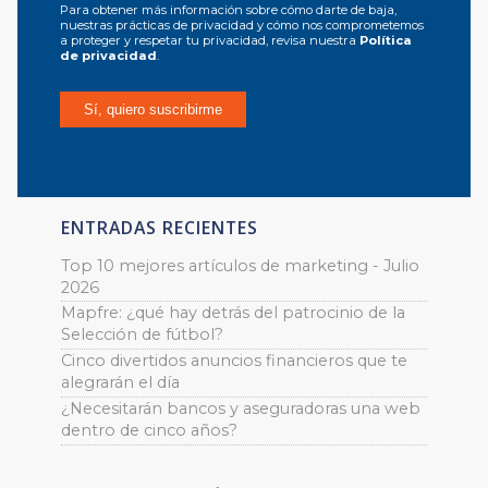
Para obtener más información sobre cómo darte de baja,
nuestras prácticas de privacidad y cómo nos comprometemos
a proteger y respetar tu privacidad, revisa nuestra
Política
de privacidad
.
ENTRADAS RECIENTES
Top 10 mejores artículos de marketing - Julio
2026
Mapfre: ¿qué hay detrás del patrocinio de la
Selección de fútbol?
Cinco divertidos anuncios financieros que te
alegrarán el día
¿Necesitarán bancos y aseguradoras una web
dentro de cinco años?