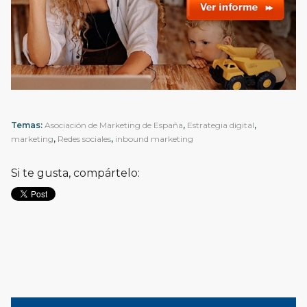
Temas:
Asociación de Marketing de España
,
Estrategia digital
,
marketing
,
Redes sociales
,
inbound marketing
Si te gusta, compártelo: