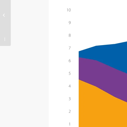
diferencia
entre la
Banca
digital y
Banca
tradicional?