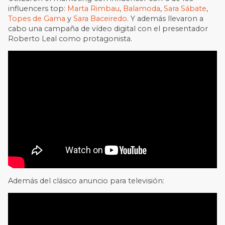
influencers top:
Marta Rimbau
,
Balamoda
,
Sara Sábate
,
Topes de Gama
y
Sara Baceiredo
. Y además llevaron a
cabo una campaña de vídeo digital con el presentador
Roberto Leal como protagonista.
Además del clásico anuncio para televisión: