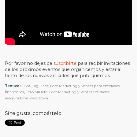
Por favor no dejes de
suscribirte
para recibir invitaciones
de los próximos eventos que organicemos y estar al
tanto de los nuevos artículos que publiquemos.
Temas:
BBVA
,
Big Data
,
Foro Marketing y Ventas para entidades
financieras
,
Foro MKTefa
,
Foro Marketing y Ventas entidades
aseguradoras
,
caso bbva
Si te gusta, compártelo: