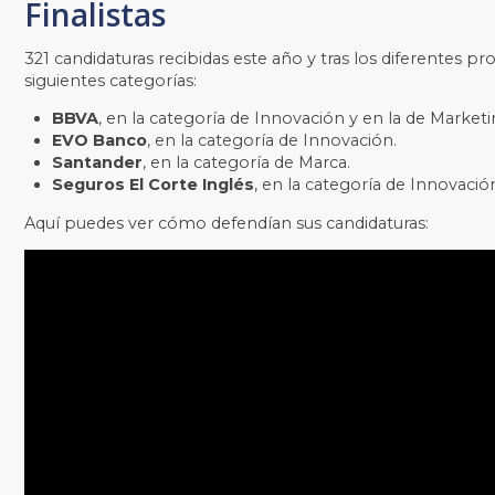
Finalistas
321 candidaturas recibidas este año y tras los diferentes proc
siguientes categorías:
BBVA
, en la categoría de Innovación y en la de Marketi
EVO Banco
, en la categoría de Innovación.
Santander
, en la categoría de Marca.
Seguros El Corte Inglés
, en la categoría de Innovació
Aquí puedes ver cómo defendían sus candidaturas: