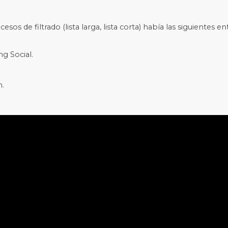
esos de filtrado (lista larga, lista corta) había las siguientes en
ng Social.
n.