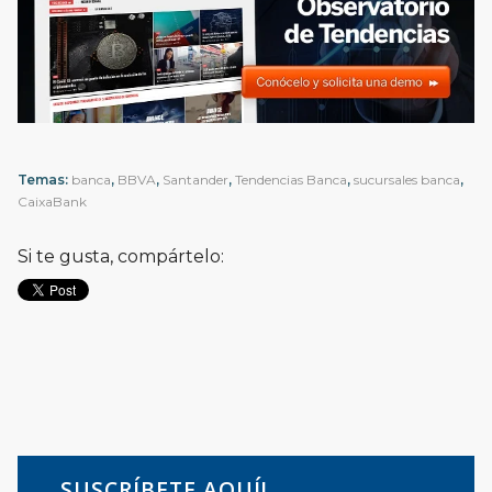
Temas:
banca
,
BBVA
,
Santander
,
Tendencias Banca
,
sucursales banca
,
CaixaBank
Si te gusta, compártelo:
SUSCRÍBETE AQUÍ!