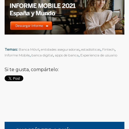
Temas:
Banca Móvil
,
entidades aseguradoras
,
estadísiticas
,
Fintech
,
Informe Mobile
,
banca digital
,
apps de banca
,
Experiencia de usuario
Si te gusta, compártelo: