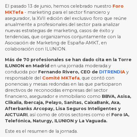
El pasado 13 de junio, hemos celebrado nuestro
Foro
MKTefa
- marketing para el sector financiero y
asegurador, la XVII edición del exclusivo foro que reúne
anualmente a profesionales del sector para analizar
nuevas estrategias de marketing, casos de éxito y
tendencias, que organizamos conjuntamente con la
Asociación de Marketing de España-AMKT, en
colaboración con ILUNION.
Más de 70 profesionales se han dado cita en la Torre
ILUNION en Madrid
en una jornada moderada y
conducida por
Fernando Rivero, CEO de
DITREND
IA
y
responsable del
Comité MKTefa
, que contó con
ponencias y mesas redondas en las que participaron
directivos de reconocidas empresas del sector
financiero, asegurador e inmobiliario como
BBVA, Asisa,
Clikalia, Ibercaja, Pelayo, Sanitas, CaixaBank, Axa,
Afterbanks Arcopay, Lisa Seguros Inteligentes y
AICTUARI
, así como de otros sectores como el
Foro IA,
Telefónica, Naturgy, ILUNION y La Vaguada.
Este es el resumen de la jornada.