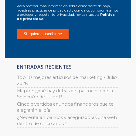
Para obtener más información sobre cómo darte de baja,
nuestras prácticas de privacidad y cómo nos comprometemos
a proteger y respetar tu privacidad, revisa nuestra
Política
de privacidad
.
ENTRADAS RECIENTES
Top 10 mejores artículos de marketing - Julio
2026
Mapfre: ¿qué hay detrás del patrocinio de la
Selección de fútbol?
Cinco divertidos anuncios financieros que te
alegrarán el día
¿Necesitarán bancos y aseguradoras una web
dentro de cinco años?