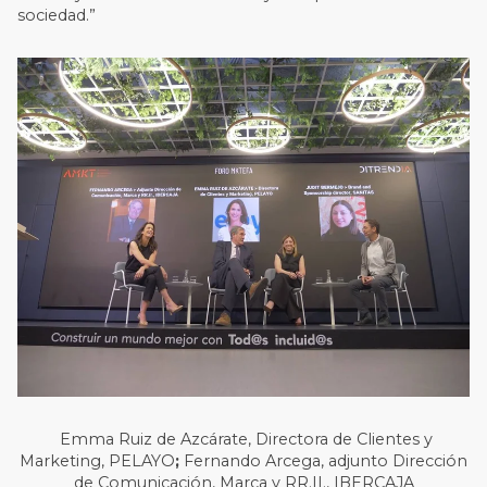
sociedad.”
Emma Ruiz de Azcárate, Directora de Clientes y
Marketing, PELAYO
;
Fernando Arcega, adjunto Dirección
de Comunicación, Marca y RR.II., IBERCAJA