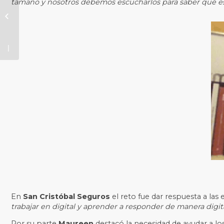
tamaño y nosotros debemos escucharlos para saber qué es
posts de
marketing
– Enero
2021
En
San Cristóbal Seguros
el reto fue dar respuesta a las
trabajar en digital y aprender a responder de manera digita
Por su parte
Maureen
destacó la necesidad de ayudar a lo