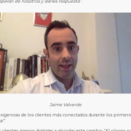
peran de nosotros y darles respuesta
”.
Jaime Valverde
 exigencias de los clientes más conectados durante los primer
l”.
s clientes menos digitales a abordar este cambio “
El cliente n