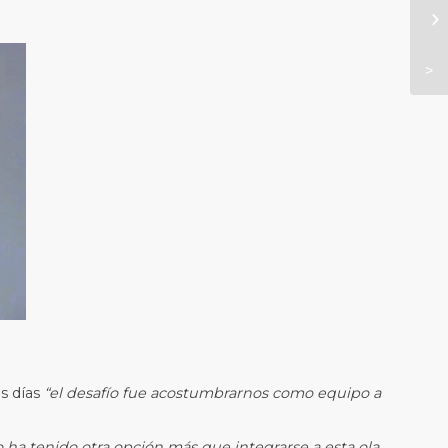
os días
“el desafío fue acostumbrarnos como equipo a
o ha tenido otra opción más que integrarse a esta ola