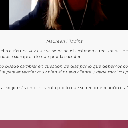
Maureen Higgins
cha atrás una vez que ya se ha acostumbrado a realizar sus ges
ándose siempre a lo que pueda suceder.
 puede cambiar en cuestión de días por lo que debemos con
va para entender muy bien al nuevo cliente y darle motivos pa
an a exigir más en post venta por lo que su recomendación es
“