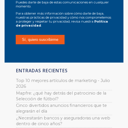
Puedes darte de baja de estas comunicaciones en cualquier
momento.
Para obtener más información sobre cómo darte de baja,
nuestras prácticas de privacidad y cómo nos comprometemos
a proteger y respetar tu privacidad, revisa nuestra
Política
de privacidad
.
ENTRADAS RECIENTES
Top 10 mejores artículos de marketing - Julio
2026
Mapfre: ¿qué hay detrás del patrocinio de la
Selección de fútbol?
Cinco divertidos anuncios financieros que te
alegrarán el día
¿Necesitarán bancos y aseguradoras una web
dentro de cinco años?