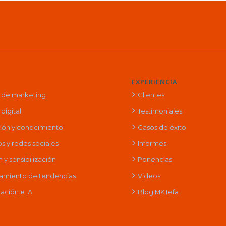
EXPERIENCIA
a de marketing
Clientes
digital
Testimoniales
ción y conocimiento
Casos de éxito
s y redes sociales
Informes
y sensibilización
Ponencias
amiento de tendencias
Videos
ación e IA
Blog MKTefa