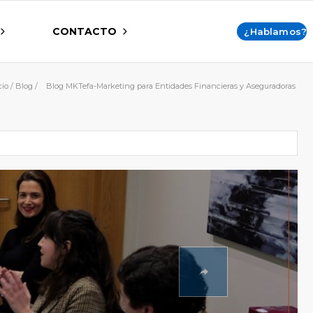
CONTACTO
¿Hablamos?
cio
/
Blog
/
Blog MKTefa-Marketing para Entidades Financieras y Aseguradoras