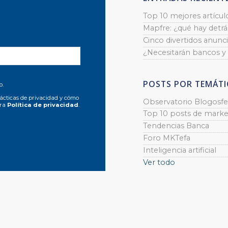
Top 10 mejores artícul
Mapfre: ¿qué hay detrás
Cinco divertidos anunci
¿Necesitarán bancos y
POSTS POR TEMÁTI
o.
ácticas de privacidad y cómo
Observatorio Blogosfe
tra
Política de privacidad
.
Top 10 posts de marke
Tendencias Banca
Foro MKTefa
Inteligencia artificial
Ver todo