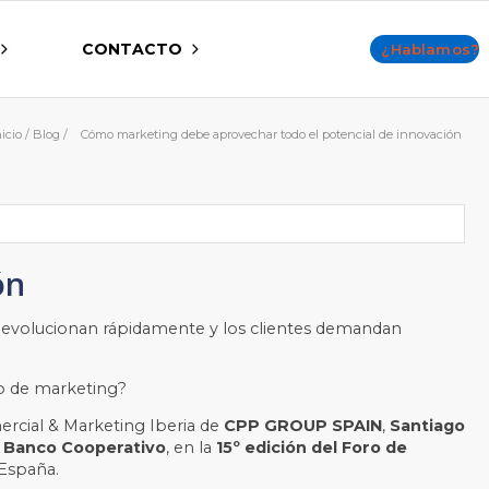
CONTACTO
¿Hablamos?
nicio
/
Blog
/
Cómo marketing debe aprovechar todo el potencial de innovación
ón
 evolucionan rápidamente y los clientes demandan
to de marketing?
mercial & Marketing Iberia de
CPP GROUP SPAIN
,
Santia
go
n
Banco Cooperativo
, en la
15º edición del Foro de
 España.