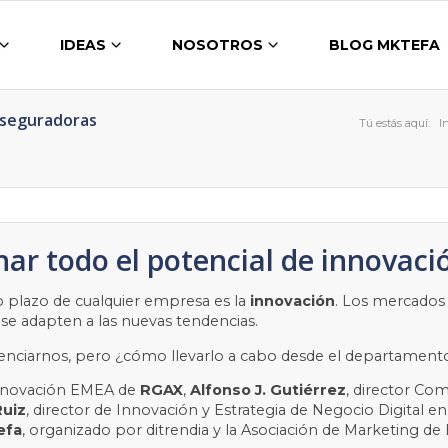
IDEAS
NOSOTROS
BLOG MKTEFA
Aseguradoras
Tú estás aquí:
I
r todo el potencial de innovaci
rgo plazo de cualquier empresa es la
innovación
. Los mercados
se adapten a las nuevas tendencias.
erenciarnos, pero ¿cómo llevarlo a cabo desde el departamen
 Innovación EMEA de
RGAX
,
Alfonso J. Gutiérrez
, director Co
Ruiz
, director de Innovación y Estrategia de Negocio Digital e
efa
, organizado por ditrendia y la Asociación de Marketing de