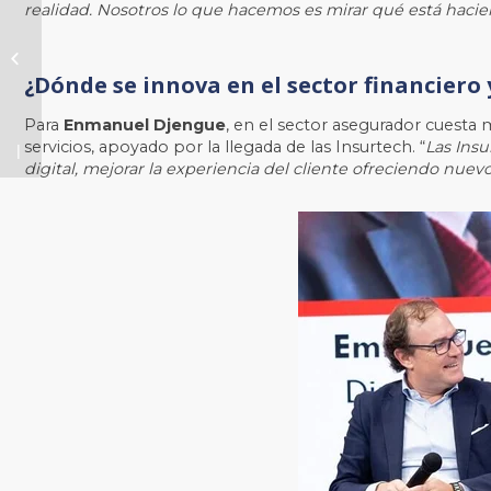
realidad. Nosotros lo que hacemos es mirar qué está haciend
marca más
valiosa de
España
¿Dónde se innova en el sector financiero
nuevamente
¿Cómo lo
Para
Enmanuel Djengue
, en el sector asegurador cuesta m
consigue?
servicios, apoyado por la llegada de las Insurtech. “
Las Insu
digital, mejorar la experiencia del cliente ofreciendo nuevo