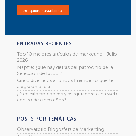
ENTRADAS RECIENTES
Top 10 mejores artículos de marketing - Julio
2026
Mapfre: ¿qué hay detrás del patrocinio de la
Selección de fútbol?
Cinco divertidos anuncios financieros que te
alegrarán el día
¿Necesitarán bancos y aseguradoras una web
dentro de cinco años?
POSTS POR TEMÁTICAS
Observatorio Blogosfera de Markerting