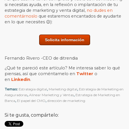
si necesitas ayuda, en la reflexión o implantación de tu
estrategia de marketing y venta digital,
no dudes en
comentárnoslo
que estaremos encantados de ayudarte
en lo que necesites 😉):
Solicita información
Fernando Rivero -CEO de ditrendia
¿Qué te pareció este artículo? Me interesa saber lo qué
piensas, así que coméntamelo en
Twitter
o
en
Linkedin
.
Temas:
Estrategia digital
,
Marketing digital
,
Estrategia de Marketing en
Aseguradoras
,
Alinear Marketing y Ventas
,
Estrategia de Marketing en
Banca
,
El papel del CMO
,
dirección de marketing
Si te gusta, compártelo: