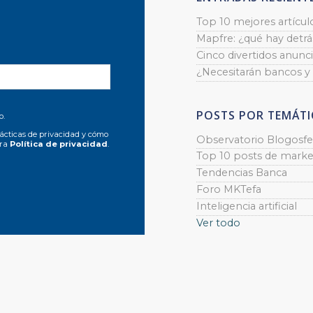
Top 10 mejores artícul
Mapfre: ¿qué hay detrás
Cinco divertidos anunci
¿Necesitarán bancos y
POSTS POR TEMÁTI
o.
ácticas de privacidad y cómo
Observatorio Blogosfe
tra
Política de privacidad
.
Top 10 posts de marke
Tendencias Banca
Foro MKTefa
Inteligencia artificial
Ver todo