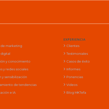
EXPERIENCIA
a de marketing
Clientes
digital
Testimoniales
ción y conocimiento
Casos de éxito
s y redes sociales
Informes
y sensibilización
Ponencias
amiento de tendencias
Videos
ación e IA
Blog MKTefa