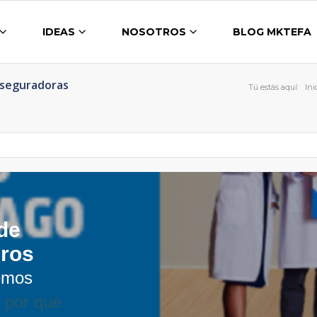
IDEAS
NOSOTROS
BLOG MKTEFA
Aseguradoras
Tú estás aquí:
Ini
de
uros
hemos
e
por qué