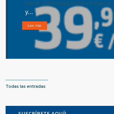
hacer publicidad móvil en banca 
y...
Leer más
Todas las entradas
SUSCRÍBETE AQUÍ!