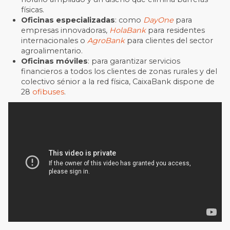
físicas.
Oficinas especializadas
: como
DayOne
para
empresas innovadoras,
HolaBank
para residentes
internacionales o
AgroBank
para clientes del sector
agroalimentario.
Oficinas móviles
: para garantizar servicios
financieros a todos los clientes de zonas rurales y del
colectivo sénior a la red física, CaixaBank dispone de
28
ofibuses
.