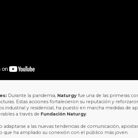
res:
Durante la pandemia,
Naturgy
fue una de las primeras co
uras. Estas acciones fortalecieron su reputación y reforzaro
s industrial y residencial, ha puesto en marcha
medidas de apo
rables a través de
Fundación Naturgy
.
do adaptarse a las nuevas tendencias de comunicación, apos
, lo que ha ampliado su conexión con el público más joven.