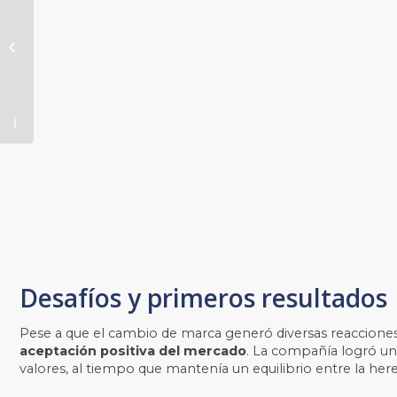
mejores
artículos
de
marketing
– Abril
2025
Desafíos y primeros resultados
Pese a que el cambio de marca generó diversas reacciones
aceptación positiva del mercado
. La compañía logró una
valores, al tiempo que mantenía un equilibrio entre la here