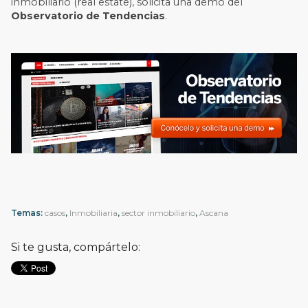
inmobiliario (real estate), solicita una demo del
Observatorio de Tendencias
.
Temas:
casos
,
Inmobiliaria
,
sector inmobiliario
,
Ascana
Si te gusta, compártelo: