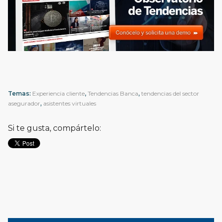
Temas:
Experiencia cliente
,
Tendencias Banca
,
tendencias del sector
asegurador
,
asistentes virtuales
Si te gusta, compártelo: