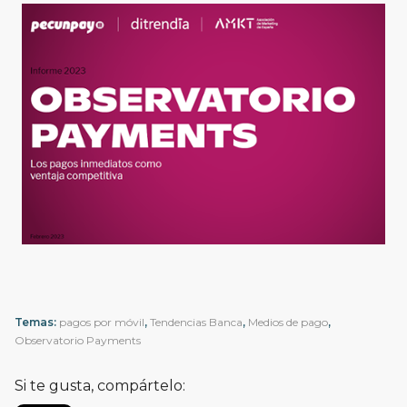
Temas:
pagos por móvil
,
Tendencias Banca
,
Medios de pago
,
Observatorio Payments
Si te gusta, compártelo: