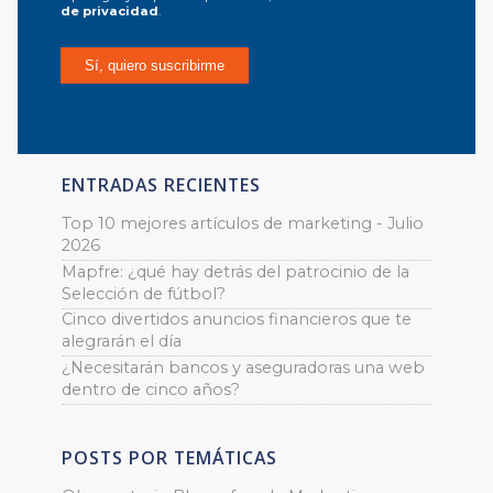
de privacidad
.
ENTRADAS RECIENTES
Top 10 mejores artículos de marketing - Julio
2026
Mapfre: ¿qué hay detrás del patrocinio de la
Selección de fútbol?
Cinco divertidos anuncios financieros que te
alegrarán el día
¿Necesitarán bancos y aseguradoras una web
dentro de cinco años?
POSTS POR TEMÁTICAS