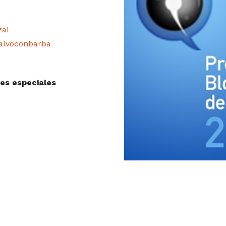
zai
alvoconbarba
es especiales