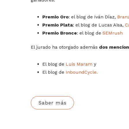
Premio Oro
: el blog de Iván Díaz,
Bran
Premio Plata
: el blog de Lucas Aisa,
C
Premio Bronce
: el blog de
SEMrush
El jurado ha otorgado además
dos mencion
El blog de
Luis Maram
y
El blog de
InboundCycle.
Saber más