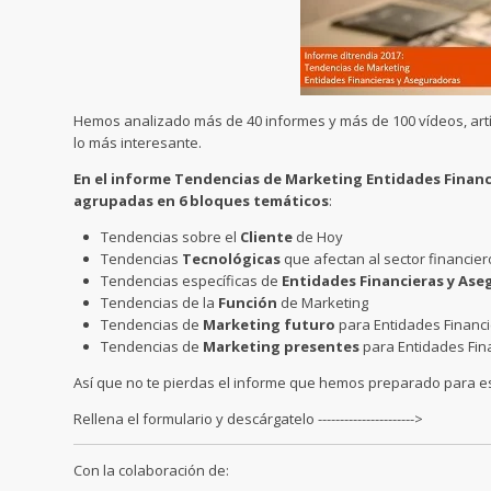
Hemos analizado más de 40 informes y más de 100 vídeos, artí
lo más interesante.
En el informe Tendencias de Marketing Entidades Financ
agrupadas en 6 bloques temáticos
:
Tendencias sobre el
Cliente
de Hoy
Tendencias
Tecnológicas
que afectan al sector financie
Tendencias específicas de
Entidades Financieras y As
Tendencias de la
Función
de Marketing
Tendencias de
Marketing futuro
para Entidades Financ
Tendencias de
Marketing presentes
para Entidades Fin
Así que no te pierdas el informe que hemos preparado para esta
Rellena el formulario y descárgatelo ---------------------->
Con la colaboración de: