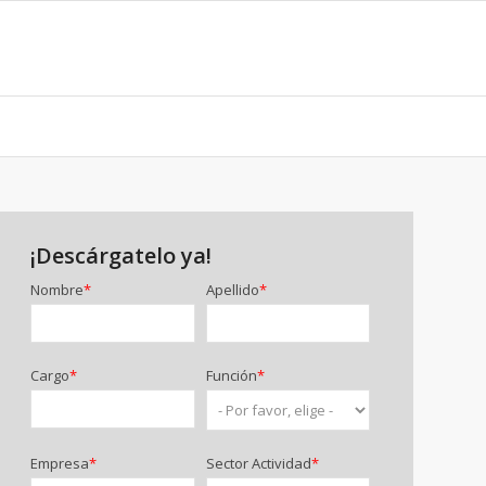
¡Descárgatelo ya!
Nombre
*
Apellido
*
Cargo
*
Función
*
Empresa
*
Sector Actividad
*