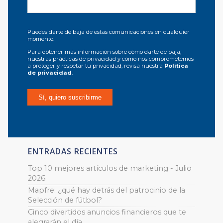
Puedes darte de baja de estas comunicaciones en cualquier
momento.
Para obtener más información sobre cómo darte de baja,
nuestras prácticas de privacidad y cómo nos comprometemos
a proteger y respetar tu privacidad, revisa nuestra
Política
de privacidad
.
ENTRADAS RECIENTES
Top 10 mejores artículos de marketing - Julio
2026
Mapfre: ¿qué hay detrás del patrocinio de la
Selección de fútbol?
Cinco divertidos anuncios financieros que te
alegrarán el día