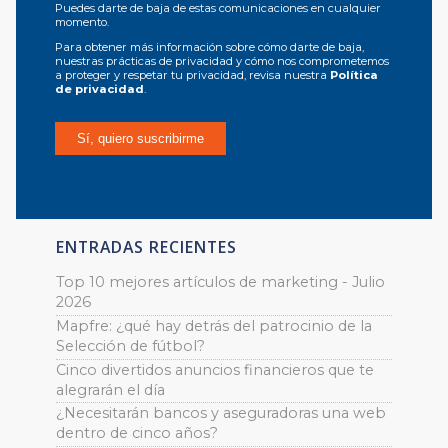
Puedes darte de baja de estas comunicaciones en cualquier
momento.
Para obtener más información sobre cómo darte de baja,
nuestras prácticas de privacidad y cómo nos comprometemos
a proteger y respetar tu privacidad, revisa nuestra
Política
de privacidad
.
ENTRADAS RECIENTES
Top 10 mejores artículos de marketing - Julio
2026
Mapfre: ¿qué hay detrás del patrocinio de la
Selección de fútbol?
Cinco divertidos anuncios financieros que te
alegrarán el día
¿Necesitarán bancos y aseguradoras una web
dentro de cinco años?