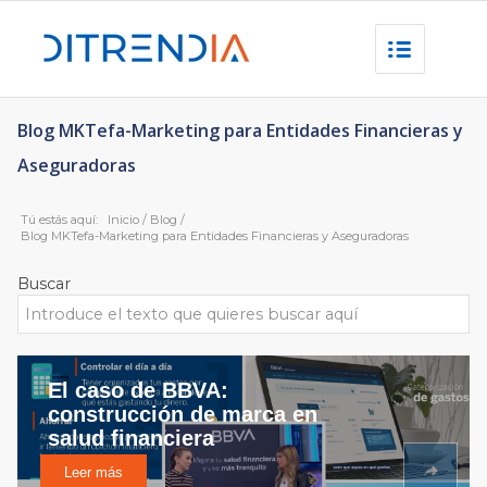
Blog MKTefa-Marketing para Entidades Financieras y
Aseguradoras
Tú estás aquí:
Inicio
/
Blog
/
Blog MKTefa-Marketing para Entidades Financieras y Aseguradoras
Buscar
El caso de BBVA:
construcción de marca en
salud financiera
Leer más