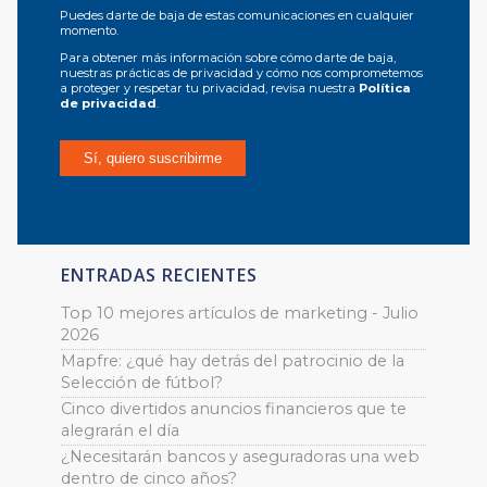
Puedes darte de baja de estas comunicaciones en cualquier
momento.
Para obtener más información sobre cómo darte de baja,
nuestras prácticas de privacidad y cómo nos comprometemos
a proteger y respetar tu privacidad, revisa nuestra
Política
de privacidad
.
ENTRADAS RECIENTES
Top 10 mejores artículos de marketing - Julio
2026
Mapfre: ¿qué hay detrás del patrocinio de la
Selección de fútbol?
Cinco divertidos anuncios financieros que te
alegrarán el día
¿Necesitarán bancos y aseguradoras una web
dentro de cinco años?