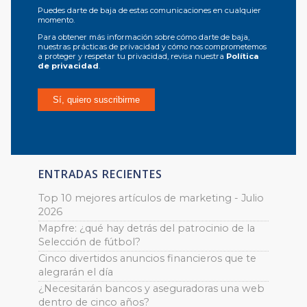
Puedes darte de baja de estas comunicaciones en cualquier
momento.
Para obtener más información sobre cómo darte de baja,
nuestras prácticas de privacidad y cómo nos comprometemos
a proteger y respetar tu privacidad, revisa nuestra
Política
de privacidad
.
ENTRADAS RECIENTES
Top 10 mejores artículos de marketing - Julio
2026
Mapfre: ¿qué hay detrás del patrocinio de la
Selección de fútbol?
Cinco divertidos anuncios financieros que te
alegrarán el día
¿Necesitarán bancos y aseguradoras una web
dentro de cinco años?