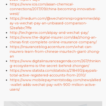
https://www.icis.com/asian-chemical-
connections/2017/09/china-becoming-innovative-
west/
https://medium.com/@wechatminiprogrammer/alip
ay-vs-wechat-pay-an-unbiased-comparison-
52eafabc7ffe
http://techgenix.com/alipay-and-wechat-pay/
https://www.the-digital-insurer.com/dia/zhong-an-
chinas-first-complete-online-insurance-company/
https://insuranceblog.accenture.com/what-can-
insurers-learn-from-chinese-insurtech-giant-zhong-
an
https://www.digitalinsuranceagenda.com/267/thinkin
g-ecosystems-is-the-secret-behind-zhongan/
https://www.statista.com/statistics/218493/paypals-
total-active-registered-accounts-from-2010/
https://www.mobilepaymentstoday.com/news/allied
-wallet-adds-wechat-pay-with-900-million-active-
users/