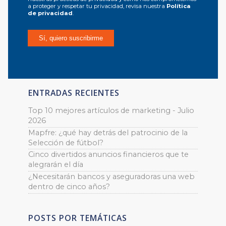
a proteger y respetar tu privacidad, revisa nuestra
Política
de privacidad
.
ENTRADAS RECIENTES
Top 10 mejores artículos de marketing - Julio
2026
Mapfre: ¿qué hay detrás del patrocinio de la
Selección de fútbol?
Cinco divertidos anuncios financieros que te
alegrarán el día
¿Necesitarán bancos y aseguradoras una web
dentro de cinco años?
POSTS POR TEMÁTICAS