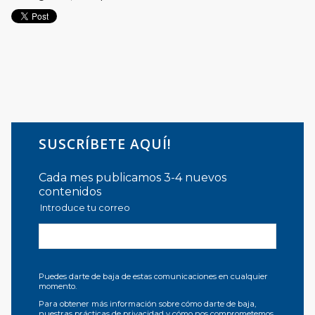
SUSCRÍBETE AQUÍ!
Cada mes publicamos 3-4 nuevos
contenidos
Introduce tu correo
Puedes darte de baja de estas comunicaciones en cualquier
momento.
Para obtener más información sobre cómo darte de baja,
nuestras prácticas de privacidad y cómo nos comprometemos