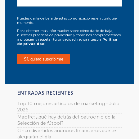
Puedes darte de baja de estas comunicaciones en cualquier
momento.
Para obtener más información sobre cómo darte de baja,
nuestras prácticas de privacidad y cómo nos comprometemos
a proteger y respetar tu privacidad, revisa nuestra
Política
de privacidad
.
ENTRADAS RECIENTES
Top 10 mejores artículos de marketing - Julio
2026
Mapfre: ¿qué hay detrás del patrocinio de la
Selección de fútbol?
Cinco divertidos anuncios financieros que te
alegrarán el día