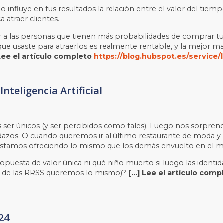
fluye en tus resultados la relación entre el valor del tiempo d
 atraer clientes.
aer a las personas que tienen más probabilidades de comprar t
 que usaste para atraerlos es realmente rentable, y la mejor m
Lee el artículo completo
https://blog.hubspot.es/service/
Inteligencia Artificial
ser únicos (y ser percibidos como tales). Luego nos sorpren
codazos. O cuando queremos ir al último restaurante de moda
estamos ofreciendo lo mismo que los demás envuelto en el mi
uesta de valor única ni qué niño muerto si luego las identida
s de las RRSS queremos lo mismo)?
[…] Lee el artículo com
24