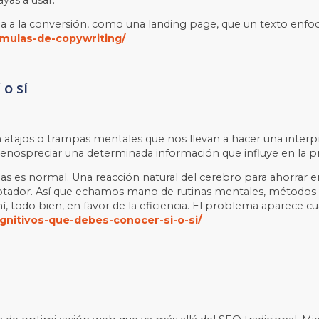
da a la conversión, como una landing page, que un texto enfo
rmulas-de-copywriting/
 o sí
on atajos o trampas mentales que nos llevan a hacer una interp
nospreciar una determinada información que influye en la pro
s es normal. Una reacción natural del cerebro para ahorrar e
agotador. Así que echamos mano de rutinas mentales, métodos i
í, todo bien, en favor de la eficiencia. El problema aparece 
nitivos-que-debes-conocer-si-o-si/