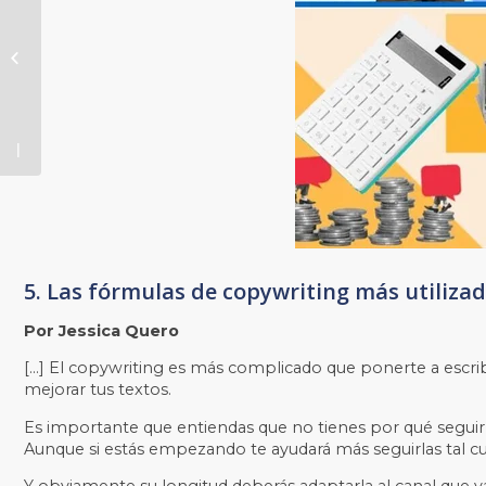
CaixaBank:
cómo
seducir a
los jóvenes
con
tecnología
5. Las fórmulas de copywriting más utiliza
Por Jessica Quero
[…] El copywriting es más complicado que ponerte a escrib
mejorar tus textos.
Es importante que entiendas que no tienes por qué seguirlas
Aunque si estás empezando te ayudará más seguirlas tal cu
Y obviamente su longitud deberás adaptarla al canal que va